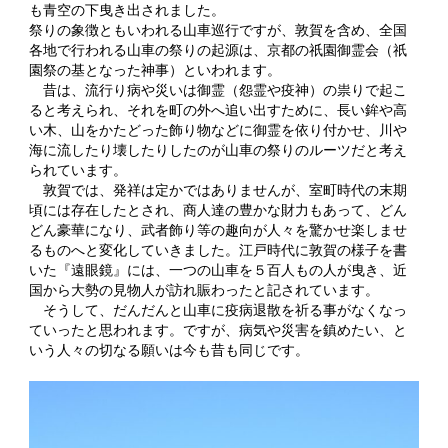
も青空の下曳き出されました。
祭りの象徴ともいわれる山車巡行ですが、敦賀を含め、全国
各地で行われる山車の祭りの起源は、京都の祇園御霊会（祇
園祭の基となった神事）といわれます。
昔は、流行り病や災いは御霊（怨霊や疫神）の祟りで起こ
ると考えられ、それを町の外へ追い出すために、長い鉾や高
い木、山をかたどった飾り物などに御霊を依り付かせ、川や
海に流したり壊したりしたのが山車の祭りのルーツだと考え
られています。
敦賀では、発祥は定かではありませんが、室町時代の末期
頃には存在したとされ、商人達の豊かな財力もあって、どん
どん豪華になり、武者飾り等の趣向が人々を驚かせ楽しませ
るものへと変化していきました。江戸時代に敦賀の様子を書
いた『遠眼鏡』には、一つの山車を５百人もの人が曳き、近
国から大勢の見物人が訪れ賑わったと記されています。
そうして、だんだんと山車に疫病退散を祈る事がなくなっ
ていったと思われます。ですが、病気や災害を鎮めたい、と
いう人々の切なる願いは今も昔も同じです。