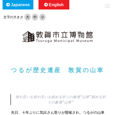
Japanese
English
文字の大きさ
大
中
小
つるが歴史遺産 敦賀の山車
病や災いを病や災いを鎮める祈りの象徴“山車”鎮める祈
りの象徴“山車”
先日、４年ぶりに気比さん祭りが開催され、つるがの山車