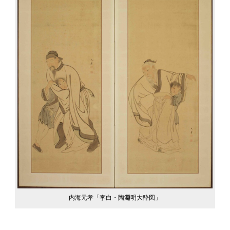
内海元孝「李白・陶淵明大酔図」