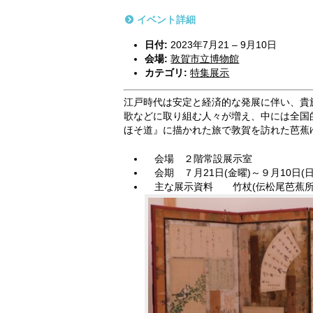
イベント詳細
日付:
2023年7月21
–
9月10日
会場:
敦賀市立博物館
カテゴリ:
特集展示
江戸時代は安定と経済的な発展に伴い、貴
歌などに取り組む人々が増え、中には全国
ほそ道』に描かれた旅で敦賀を訪れた芭蕉
会場 ２階常設展示室
会期 ７月21日(金曜)～９月10日(日
主な展示資料 竹杖(伝松尾芭蕉所用