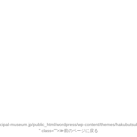
ipal-museum.jp/public_html/wordpress/wp-content/themes/hakubutsuk
" class="">≫前のページに戻る