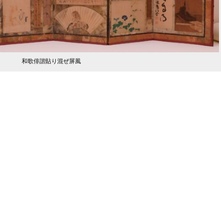
和歌俳諧貼り混ぜ屏風